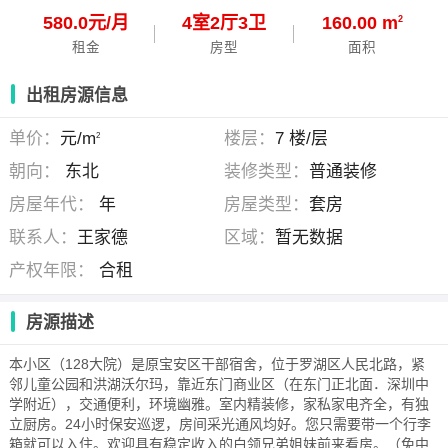
580.0元/月
4
室
2
厅
3
卫
160.00 m
2
租金
房型
面积
出租房源信息
单价：
元/m
楼层：
7 楼/层
2
朝向：
东北
装修类型：
普通装修
房屋年代：
年
房屋类型：
套房
联系人：
王家德
区域：
暂无数据
产权年限：
合租
房源描述
本小区（128大院）是原宝安区干部宿舍，位于罗湖区人民北路，紧
邻儿童公园和洪湖沃尔玛，靠近东门商业区（在东门正北面．深圳中
学附近），交通便利，环境幽雅。室内精装修，家私家电齐全，有独
立厨房。24小时保安巡逻，房间采光通风均好。您只需要带一个行李
箱就可以入住。欢迎具有稳定收入的白领兄弟姐妹前来看房。（免中