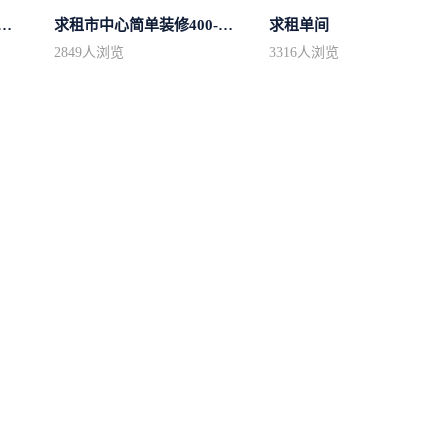
中心区房型不限2室1厅中档装修
求租市中心简单装修400-500
求租单间
2849
人浏览
3316
人浏览