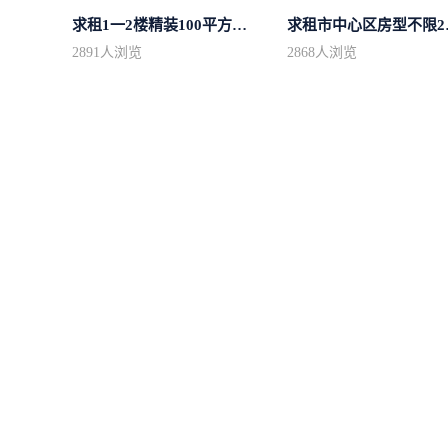
求租1一2楼精装100平方里面基本设备不...
求租市
2891
人浏览
2868
人浏览